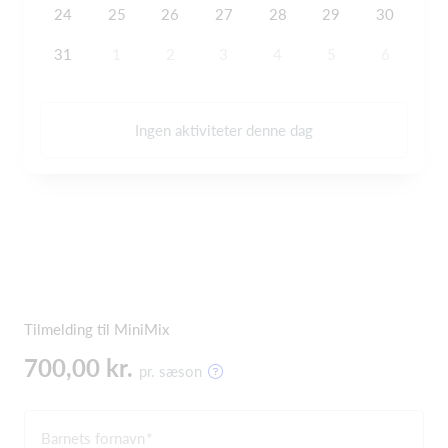
24
25
26
27
28
29
30
31
1
2
3
4
5
6
Ingen aktiviteter denne dag
Tilmelding til MiniMix
700,00 kr.
pr. sæson
Barnets fornavn