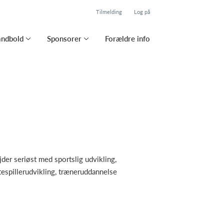
Tilmelding
Log på
ndbold
Sponsorer
Forældre info
der seriøst med sportslig udvikling,
itespillerudvikling, træneruddannelse