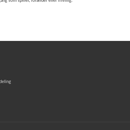
g som spiller, forælder eller frivillig.
deling