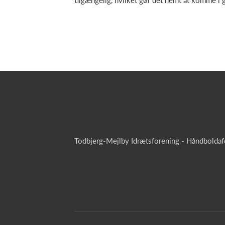
tilgængelig, hvilket gør det nemt at komme i gan
Todbjerg-Mejlby Idrætsforening - Håndboldaf