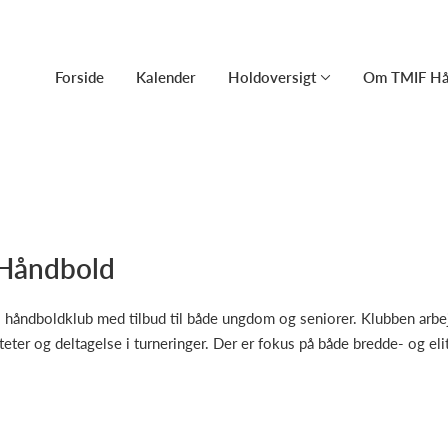
Forside
Kalender
Holdoversigt
Om TMIF Hå
 Håndbold
 håndboldklub med tilbud til både ungdom og seniorer. Klubben arbej
iteter og deltagelse i turneringer. Der er fokus på både bredde- og el