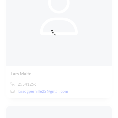
Lars Malte
25541256
larsogpernille22@gmail.com